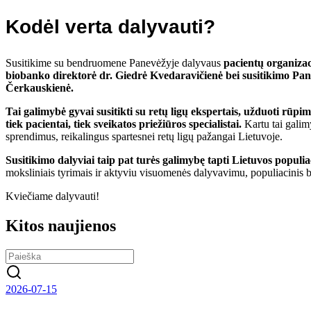
Kodėl verta dalyvauti?
Susitikime su bendruomene Panevėžyje dalyvaus
pacientų organizaci
biobanko direktorė dr. Giedrė Kvedaravičienė bei susitikimo Pan
Čerkauskienė.
Tai galimybė gyvai susitikti su retų ligų ekspertais, užduoti rūpim
tiek pacientai, tiek sveikatos priežiūros specialistai.
Kartu tai galimy
sprendimus, reikalingus spartesnei retų ligų pažangai Lietuvoje.
Susitikimo dalyviai taip pat turės galimybę tapti Lietuvos populia
moksliniais tyrimais ir aktyviu visuomenės dalyvavimu, populiacinis b
Kviečiame dalyvauti!
Kitos naujienos
2026-07-15