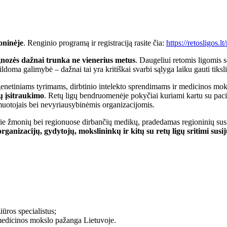
oninėje
. Renginio programą ir registraciją rasite čia:
https://retosligos.
agnozės dažnai trunka ne vienerius metus
. Daugeliui retomis ligomis 
oma galimybė – dažnai tai yra kritiškai svarbi sąlyga laiku gauti tik
 genetiniams tyrimams, dirbtinio intelekto sprendimams ir medicinos mo
ų įsitraukimo
. Retų ligų bendruomenėje pokyčiai kuriami kartu su pacie
muotojais bei nevyriausybinėmis organizacijomis.
 prie žmonių bei regionuose dirbančių medikų, pradedamas regioninių sus
ganizacijų, gydytojų, mokslininkų ir kitų su retų ligų sritimi susi
iūros specialistus;
 medicinos mokslo pažanga Lietuvoje.