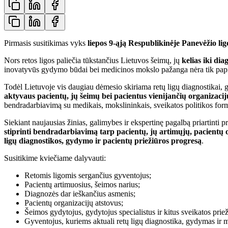
Pirmasis susitikimas vyks
liepos 9-ąją Respublikinėje Panevėžio lig
Nors retos ligos paliečia tūkstančius Lietuvos šeimų, jų
kelias iki di
inovatyvūs gydymo būdai bei medicinos mokslo pažanga nėra tik papild
Todėl Lietuvoje vis daugiau dėmesio skiriama retų ligų diagnostikai,
aktyvaus pacientų, jų šeimų bei pacientus vienijančių organizacij
bendradarbiavimą su medikais, mokslininkais, sveikatos politikos for
Siekiant naujausias žinias, galimybes ir ekspertinę pagalbą priartinti
stiprinti bendradarbiavimą tarp pacientų, jų artimųjų, pacientų or
ligų diagnostikos, gydymo ir pacientų priežiūros progresą
.
Susitikime kviečiame dalyvauti:
Retomis ligomis sergančius gyventojus;
Pacientų artimuosius, šeimos narius;
Diagnozės dar ieškančius asmenis;
Pacientų organizacijų atstovus;
Šeimos gydytojus, gydytojus specialistus ir kitus sveikatos priež
Gyventojus, kuriems aktuali retų ligų diagnostika, gydymas ir