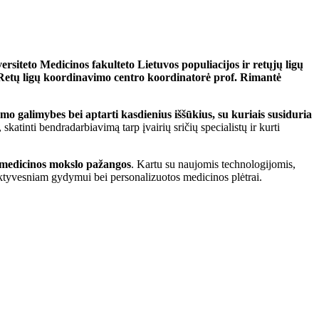
ersiteto Medicinos fakulteto Lietuvos populiacijos ir retųjų ligų
ų Retų ligų koordinavimo centro koordinatorė prof. Rimantė
ymo galimybes bei aptarti kasdienius iššūkius, su kuriais susiduria
katinti bendradarbiavimą tarp įvairių sričių specialistų ir kurti
ie medicinos mokslo pažangos
. Kartu su naujomis technologijomis,
fektyvesniam gydymui bei personalizuotos medicinos plėtrai.