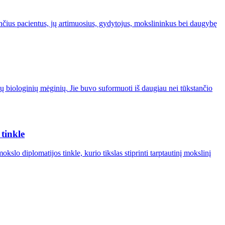
nčius pacientus, jų artimuosius, gydytojus, mokslininkus bei daugybę
čių biologinių mėginių. Jie buvo suformuoti iš daugiau nei tūkstančio
tinkle
o diplomatijos tinkle, kurio tikslas stiprinti tarptautinį mokslinį