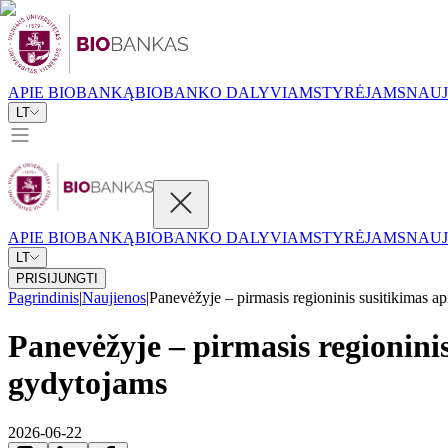
APIE BIOBANKĄ
BIOBANKO DALYVIAMS
TYRĖJAMS
NAUJ
LT
APIE BIOBANKĄ
BIOBANKO DALYVIAMS
TYRĖJAMS
NAUJ
LT
PRISIJUNGTI
Pagrindinis
|
Naujienos
|
Panevėžyje – pirmasis regioninis susitikimas api
Panevėžyje – pirmasis regioninis
gydytojams
2026-06-22