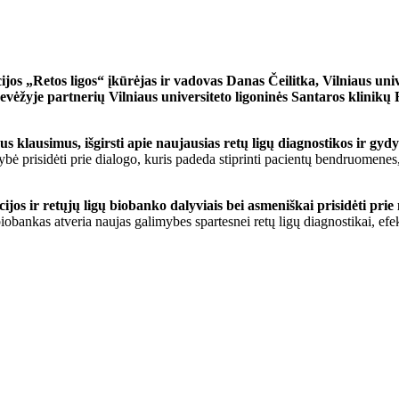
jos „Retos ligos“ įkūrėjas ir vadovas Danas Čeilitka, Vilniaus univ
evėžyje partnerių Vilniaus universiteto ligoninės Santaros klinik
us klausimus, išgirsti apie naujausias retų ligų diagnostikos ir gyd
bė prisidėti prie dialogo, kuris padeda stiprinti pacientų bendruomenes, s
cijos ir retųjų ligų biobanko dalyviais bei asmeniškai prisidėti pr
iobankas atveria naujas galimybes spartesnei retų ligų diagnostikai, e