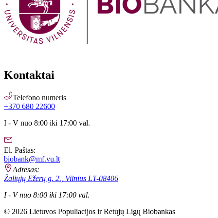
Kontaktai
Telefono numeris
+370 680 22600
I - V nuo
8:00
iki
17:00
val.
El. Paštas
:
biobank@mf.vu.lt
Adresas
:
Žaliųjų Ežerų g. 2., Vilnius LT-08406
I - V nuo
8:00
iki
17:00
val.
© 2026 Lietuvos Populiacijos ir Retųjų Ligų Biobankas