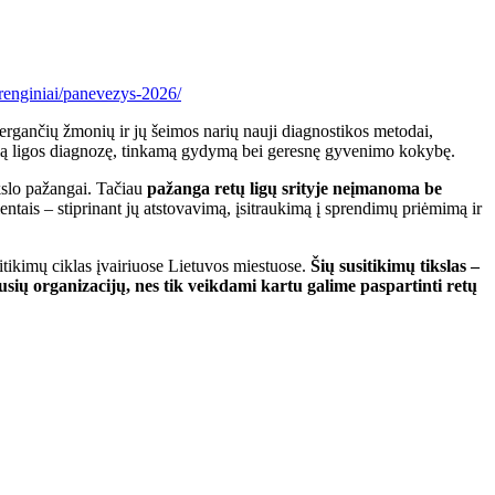
lt/renginiai/panevezys-2026/
sergančių žmonių ir jų šeimos narių nauji diagnostikos metodai,
slią ligos diagnozę, tinkamą gydymą bei geresnę gyvenimo kokybę.
kslo pažangai. Tačiau
pažanga retų ligų srityje neįmanoma be
ntais – stiprinant jų atstovavimą, įsitraukimą į sprendimų priėmimą ir
itikimų ciklas įvairiuose Lietuvos miestuose.
Šių susitikimų tikslas –
jusių organizacijų, nes tik veikdami kartu galime paspartinti retų