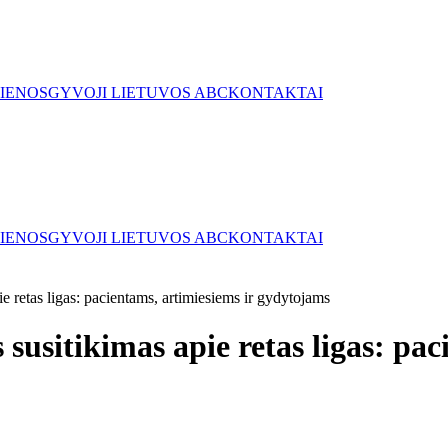
IENOS
GYVOJI LIETUVOS ABC
KONTAKTAI
IENOS
GYVOJI LIETUVOS ABC
KONTAKTAI
e retas ligas: pacientams, artimiesiems ir gydytojams
 susitikimas apie retas ligas: pac