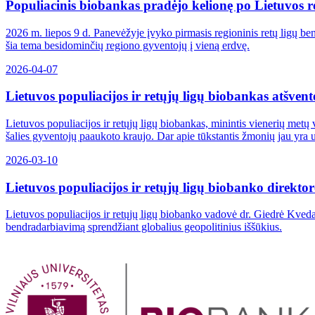
Populiacinis biobankas pradėjo kelionę po Lietuvos r
2026 m. liepos 9 d. Panevėžyje įvyko pirmasis regioninis retų ligų be
šia tema besidominčių regiono gyventojų į vieną erdvę.
2026-04-07
Lietuvos populiacijos ir retųjų ligų biobankas atšvent
Lietuvos populiacijos ir retųjų ligų biobankas, minintis vienerių metų
šalies gyventojų paaukoto kraujo. Dar apie tūkstantis žmonių jau yra u
2026-03-10
Lietuvos populiacijos ir retųjų ligų biobanko direkto
Lietuvos populiacijos ir retųjų ligų biobanko vadovė dr. Giedrė Kveda
bendradarbiavimą sprendžiant globalius geopolitinius iššūkius.