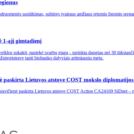
egionus
ndruomenės susitikimas, subūręs įvairaus amžiaus retomis ligomis serga
ė 1-ąjį gimtadienį
 veiklos sukaktį, pasiekė svarbų etapą - surinkta daugiau nei 30 tūkstan
žsiregistravę tapti biobanko dalyviais artimiausiu metu.
rė paskirta Lietuvos atstove COST mokslo diplomatijos 
ravičienė paskirta Lietuvos atstove COST Action CA24169 SiDnet – moksl